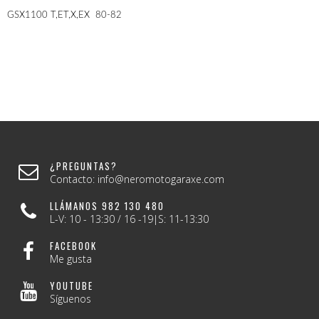
GSX1100 T,ET,X,EX 80-82
¿PREGUNTAS?
Contacto: info@neromotogaraxe.com
LLÁMANOS 982 130 480
L-V: 10 - 13:30 / 16 -19|S: 11-13:30
FACEBOOK
Me gusta
YOUTUBE
Síguenos