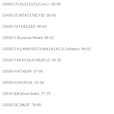
GS450 LT,LX,LZ,LD,LF,LG,LH,LJ 80-88
GS450 ST,SX,TX,TZ,TXZ,TSD 80-83
GS450 T,ET,EX,EZ,ED 80-83
GS500 E (European Model) 88-02
GS500 E-K,L,M,N,P,R,S,T,V,W,X,Y,K1,K2 (2 Cylinders) 88-02
GS500 F-K4,K5,K6,K7,K8,K9,L0 04-10
GS500 H-K7,K8,K9 07-09
GS500 K3,K4,K5,K6 03-06
GS550 B,N (Drum Brake) 77-79
GS550 DC,DN,DT 78-80