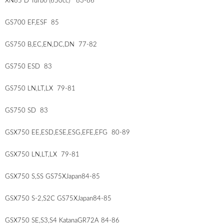
XN85 D Turbo (650cc) 83-86
GS700 EF,ESF 85
GS750 B,EC,EN,DC,DN 77-82
GS750 ESD 83
GS750 LN,LT,LX 79-81
GS750 SD 83
GSX750 EE,ESD,ESE,ESG,EFE,EFG 80-89
GSX750 LN,LT,LX 79-81
GSX750 S,SS GS75XJapan84-85
GSX750 S-2,S2C GS75XJapan84-85
GSX750 SE,S3,S4 KatanaGR72A 84-86