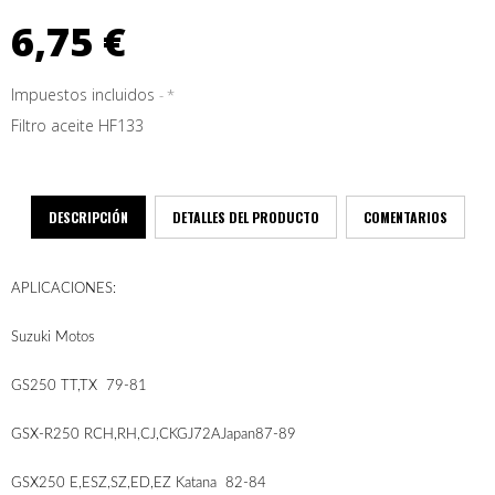
6,75 €
Impuestos incluidos
*
Filtro aceite HF133
DESCRIPCIÓN
DETALLES DEL PRODUCTO
COMENTARIOS
APLICACIONES:
Suzuki Motos
GS250 TT,TX 79-81
GSX-R250 RCH,RH,CJ,CKGJ72AJapan87-89
GSX250 E,ESZ,SZ,ED,EZ Katana 82-84