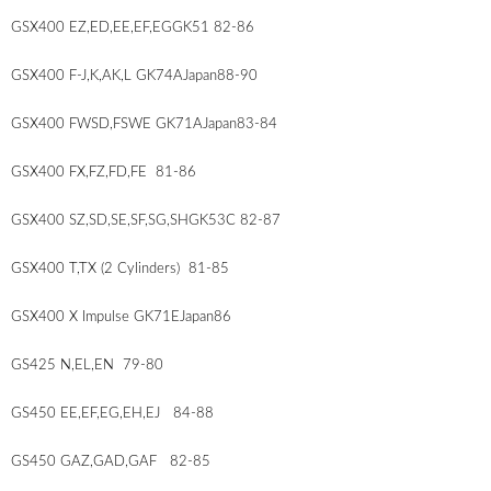
GSX400 EZ,ED,EE,EF,EGGK51 82-86
GSX400 F-J,K,AK,L GK74AJapan88-90
GSX400 FWSD,FSWE GK71AJapan83-84
GSX400 FX,FZ,FD,FE 81-86
GSX400 SZ,SD,SE,SF,SG,SHGK53C 82-87
GSX400 T,TX (2 Cylinders) 81-85
GSX400 X Impulse GK71EJapan86
GS425 N,EL,EN 79-80
GS450 EE,EF,EG,EH,EJ 84-88
GS450 GAZ,GAD,GAF 82-85