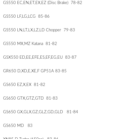
GS550 EC,EN,ET,EX,EZ (Disc Brake) 78-82
GS550 LF,LG,LCG 85-86
GS550 LN,LT,LX,LZ,LD Chopper 79-83
GS550 MX,MZ Katana 81-82
GSX550 ED,EE,EFE,ES,EF,EG,EU 83-87
GR650 D,XD,E,XE,F GP51A 83-85
GS650 EZ,X,EX 81-82
GS650 GTX,GTZ,GTD 81-83
GS650 GX,GLX,GZ,GLZ,GD,GLD 81-84
GS650 MD 83