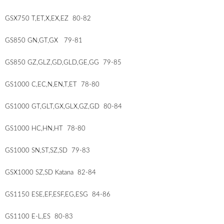
GSX750 T,ET,X,EX,EZ 80-82
GS850 GN,GT,GX 79-81
GS850 GZ,GLZ,GD,GLD,GE,GG 79-85
GS1000 C,EC,N,EN,T,ET 78-80
GS1000 GT,GLT,GX,GLX,GZ,GD 80-84
GS1000 HC,HN,HT 78-80
GS1000 SN,ST,SZ,SD 79-83
GSX1000 SZ,SD Katana 82-84
GS1150 ESE,EF,ESF,EG,ESG 84-86
GS1100 E-L,ES 80-83