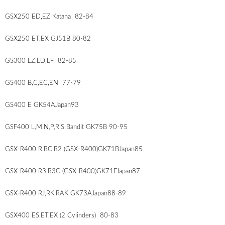
GSX250 ED,EZ Katana 82-84
GSX250 ET,EX GJ51B 80-82
GS300 LZ,LD,LF 82-85
GS400 B,C,EC,EN 77-79
GS400 E GK54AJapan93
GSF400 L,M,N,P,R,S Bandit GK75B 90-95
GSX-R400 R,RC,R2 (GSX-R400)GK71BJapan85
GSX-R400 R3,R3C (GSX-R400)GK71FJapan87
GSX-R400 RJ,RK,RAK GK73AJapan88-89
GSX400 ES,ET,EX (2 Cylinders) 80-83