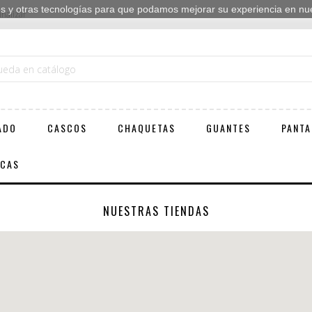
ies y otras tecnologías para que podamos mejorar su experiencia en nues
inalizar
ADO
CASCOS
CHAQUETAS
GUANTES
PANTA
ICAS
NUESTRAS TIENDAS