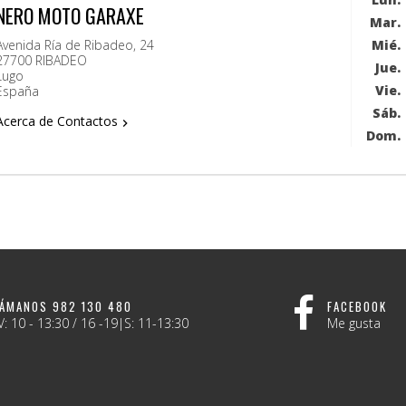
NERO MOTO GARAXE
Mar.
Mié.
Avenida Ría de Ribadeo, 24
27700 RIBADEO
Jue.
Lugo
Vie.
España
Sáb.
Acerca de Contactos

Dom.
LÁMANOS 982 130 480
FACEBOOK
V: 10 - 13:30 / 16 -19|S: 11-13:30
Me gusta