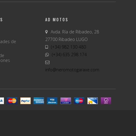
OS
AD MOTOS
Avda. Ría de Ribadeo, 28
27700 Ribadeo LUGO
dades de
(+34) 982 130 480
(+34) 635 298 174
 de
iones
info@neromotogaraxe.com