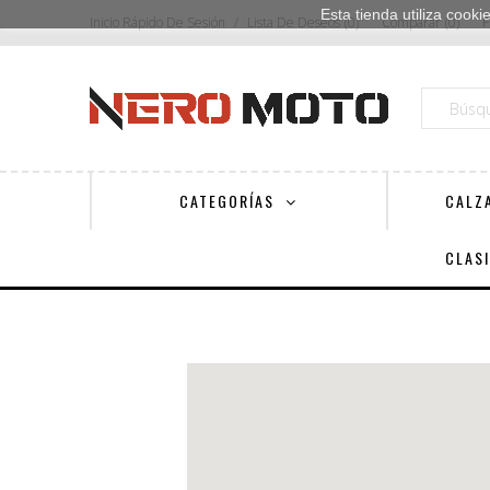
Esta tienda utiliza cook
Inicio Rápido De Sesión
Lista De Deseos
0
Comparar
0
F
CATEGORÍAS
CALZ
CLAS