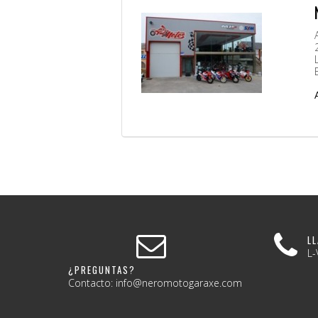
L
L-
¿PREGUNTAS?
Contacto: info@neromotogaraxe.com