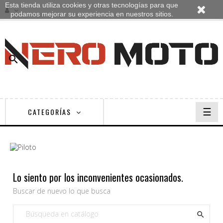
Esta tienda utiliza cookies y otras tecnologías para que
podamos mejorar su experiencia en nuestros sitios.

Nave
☰
CATEGORÍAS
de
pala
Lo siento por los inconvenientes ocasionados.
Buscar de nuevo lo que busca
