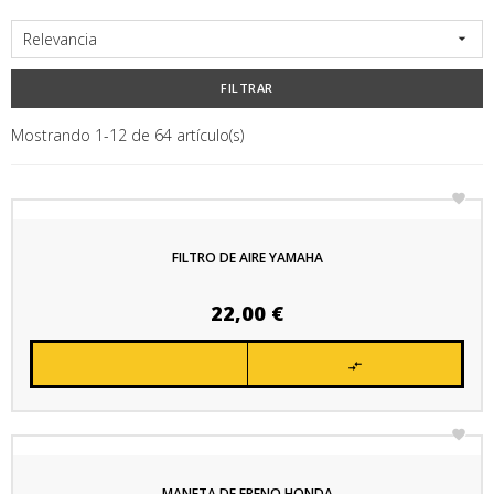
Relevancia

FILTRAR
Mostrando 1-12 de 64 artículo(s)

FILTRO DE AIRE YAMAHA
Precio
22,00 €


MANETA DE FRENO HONDA