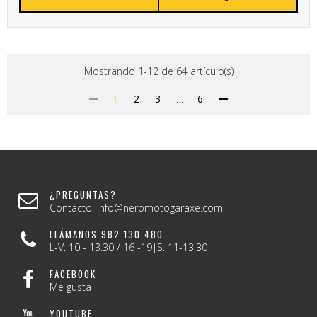
Mostrando 1-12 de 64 artículo(s)
1
2
3
…
6
¿PREGUNTAS?
Contacto: info@neromotogaraxe.com
LLÁMANOS 982 130 480
L-V: 10 - 13:30 / 16 -19|S: 11-13:30
FACEBOOK
Me gusta
YOUTUBE