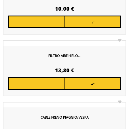
Precio
10,00 €


FILTRO AIRE HIFLO...
Precio
13,80 €


CABLE FRENO PIAGGIO/VESPA