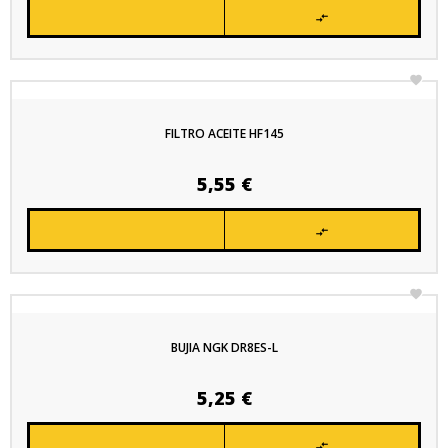


FILTRO ACEITE HF145
Precio
5,55 €


BUJIA NGK DR8ES-L
Precio
5,25 €
