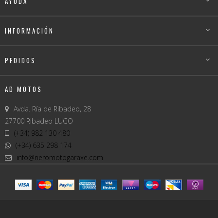
AYUDA

INFORMACIÓN

PEDIDOS

AD MOTOS
Avda. Ría de Ribadeo, 28
27700 Ribadeo LUGO
(+34) 982 130 480
(+34) 635 298 174
info@neromotogaraxe.com