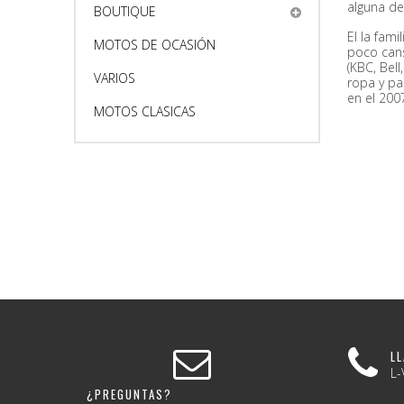
alguna de
BOUTIQUE
El la fam
MOTOS DE OCASIÓN
poco cans
(KBC, Bel
VARIOS
ropa y pa
en el 200
MOTOS CLASICAS
L
L-
¿PREGUNTAS?