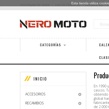
Esta tienda utiliza cook
Inicio Rápido De Sesión
Lista De Deseos
0
Comparar
0
F
CATEGORÍAS
CALZ
CLAS
Produ
INICIO
En 1990 u
cascos. T
ACCESORIOS
obtenido 
global ha
fabricant
RECAMBIOS
de 2.000 