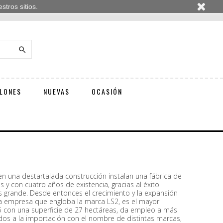
tros sitios.

LONES
NUEVAS
OCASIÓN
en una destartalada construcción instalan una fábrica de
y con cuatro años de existencia, gracias al éxito
s grande. Desde entonces el crecimiento y la expansión
a empresa que engloba la marca LS2, es el mayor
5 con una superficie de 27 hectáreas, da empleo a más
os a la importación con el nombre de distintas marcas,