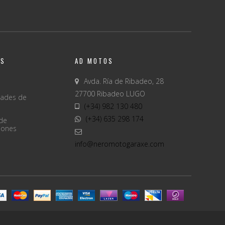
OS
AD MOTOS
Avda. Ría de Ribadeo, 28
27700 Ribadeo LUGO
dades de
(+34) 982 130 480
(+34) 635 298 174
 de
iones
info@neromotogaraxe.com