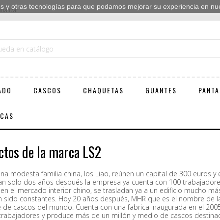
ies y otras tecnologías para que podamos mejorar su experiencia en nues
inalizar
ADO
CASCOS
CHAQUETAS
GUANTES
PANTA
ICAS
ctos de la marca LS2
na modesta familia china, los Liao, reúnen un capital de 300 euros y 
an solo dos años después la empresa ya cuenta con 100 trabajadores 
en el mercado interior chino, se trasladan ya a un edificio mucho má
n sido constantes. Hoy 20 años después, MHR que es el nombre de l
e de cascos del mundo. Cuenta con una fabrica inaugurada en el 200
trabajadores y produce más de un millón y medio de cascos destinad