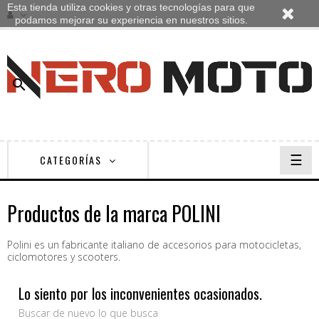
Esta tienda utiliza cookies y otras tecnologías para que
podamos mejorar su experiencia en nuestros sitios.

Nave
☰
CATEGORÍAS
de
pala
Productos de la marca POLINI
Polini es un fabricante italiano de accesorios para motocicletas,
ciclomotores y scooters.
Lo siento por los inconvenientes ocasionados.
Buscar de nuevo lo que busca