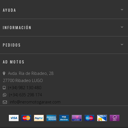
AYUDA

INFORMACIÓN

PEDIDOS

AD MOTOS
Avda. Ría de Ribadeo, 28
27700 Ribadeo LUGO
(+34) 982 130 480
(+34) 635 298 174
info@neromotogaraxe.com