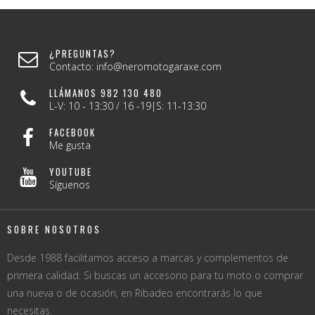
¿PREGUNTAS?
Contacto: info@neromotogaraxe.com
LLÁMANOS 982 130 480
L-V: 10 - 13:30 / 16 -19|S: 11-13:30
FACEBOOK
Me gusta
YOUTUBE
Síguenos
SOBRE NOSOTROS
Desde 1988 facilitamos acceso a marcas y complementos de
primera calidad. Si buscas un accesorio para tu moto o comprar
una nueva o de ocasión, en Ribadeo encontrarás lo que
necesitas.